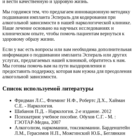
и вести качественную и здоровую жизнь.
Мы гордимся тем, что предлагаем инновационную методику
подшивания импланта Эспераль для кодирования при
алкогольной зависимости в нашей наркологической клинике.
Наше лечение основано на научных исследованиях и
клиническом опыте, чтобы помочь пациентам вернуться к
здоровому образу жизни.
Если у вас есть вопросы или вам необходима дополнительная
информация о подшивании импланта Эспераль или других
услугах, предлагаемых нашей клиникой, обратитесь к нам.
Мы готовы помочь вам на пути выздоровления и
предоставить поддержку, которая вам нужна для преодоления
алкогольной зависимости.
Список используемой литературы
Фридман Л.С., Флеминг Н.Ф., Робертс Д.Х., Хайман
С.Е. - Наркология.
Шабанов П.Д. - Наркология. 2-е издание. 2012
Психиатрия: учебное пособие. Обухов С.Г. - М. :
ГЭОТАР-Медиа, 2007
Алкоголизм, наркомании, токсикомании. Барденштейн
Л.М., Герасимов Н.П., Можгинский Ю.Б., Беглянкин